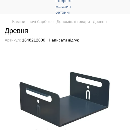
Каміни і печі барбекю
Допоміжні товари
Древня
Древня
Артикул:
1648212600
Написати відгук