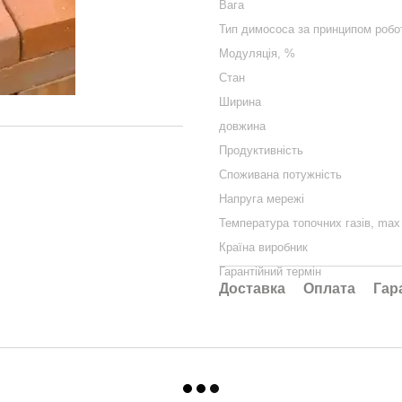
Вага
Тип димососа за принципом робо
Модуляція, %
Стан
Ширина
довжина
Продуктивність
Споживана потужність
Напруга мережі
Температура топочних газів, max
Країна виробник
Гарантійний термін
Доставка
Оплата
Гар