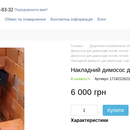
-83-32
Передзвонити вам?
а
Обмін та повернення
Контактна інформація
Блог
Головна
Додаткове опалювальне об
Димососи для димоходів котлів, печей, 
Димососи для димоходів котлів, печей,
Накладний димосос для димоходу з цег
Накладний димосос д
В наявності
Артикул: 1718222622
6 000 грн
Купити
Характеристики