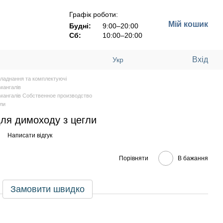
Графік роботи:
Мій кошик
Будні:
9:00–20:00
Сб:
10:00–20:00
Вхід
Укр
ладнання та комплектуючі
мангалів
 мангалів Собственное производство
ли
ля димоходу з цегли
Написати відгук
Порівняти
В бажання
Замовити швидко