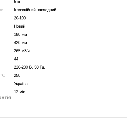
5 кг
ти
Інжекційний накладний
20-100
Новий
190 мм
420 мм
265 м3/ч
44
220-230 В, 50 Гц.
 °C
250
Україна
12 міс
антія