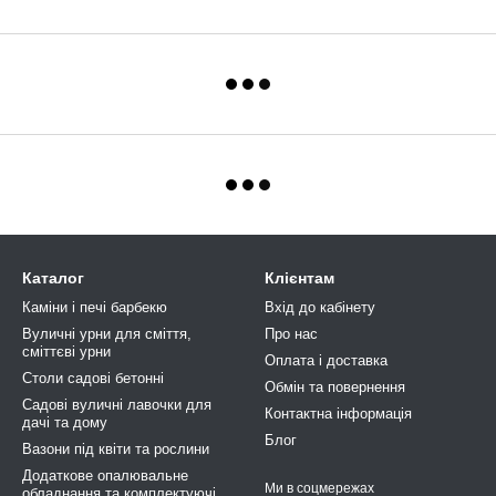
Каталог
Клієнтам
Каміни і печі барбекю
Вхід до кабінету
Вуличні урни для сміття,
Про нас
сміттєві урни
Оплата і доставка
Столи садові бетонні
Обмін та повернення
Cадові вуличні лавочки для
Контактна інформація
дачі та дому
Блог
Вазони під квіти та рослини
Додаткове опалювальне
Ми в соцмережах
обладнання та комплектуючі